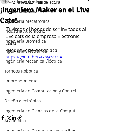
Todas las entradas
21 ene 2022
1 min de lectura
¡Ingeniero Maker en el Live
Emprendedores
Cats!
Ingeniería Mecatrónica
¡Tuvimos el honor de ser invitados al 
Industria Automotriz
Live cats de la empresa Electronic 
Ingeniería Biomédica
Cats!
Puedes verlo desde acá:
Ingeniería Electrónica
https://youtu.be/AtxpycVR3JA
Ingeniería Mecánica Eléctrica
Torneos Robótica
Emprendimiento
Ingeniería en Computación y Control
Diseño electrónico
Ingeniería en Ciencias de la Comput
Académico
Ingeniería en Comunicaciones y Elec