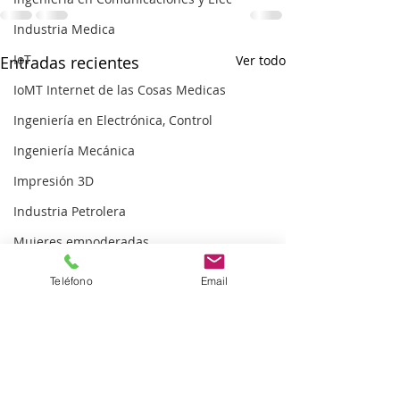
Industria Medica
IoT
Entradas recientes
Ver todo
IoMT Internet de las Cosas Medicas
Ingeniería en Electrónica, Control
Ingeniería Mecánica
Impresión 3D
Industria Petrolera
Mujeres empoderadas
Ingeniería en Telecomunicaciones
Teléfono
Email
Ingeniería en Telecomunicaciones
Ingeniería Industrial
Gobierno
¡Graduarse del IPN y
lograr tener una empresa
Ingeniería Industrial y de Sistemas