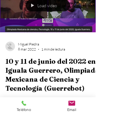
Load video
Miguel Piedra
8 mar 2022
1 min de lectura
10 y 11 de junio del 2022 en
Iguala Guerrero, Olimpiada
Mexicana de Ciencia y
Teléfono
Email
Tecnología (Guerrebot)
El 10 y 11 de junio se llevará a cabo el Guerrebot por
parte de la Olimpiada Mexicana de Ciencia y