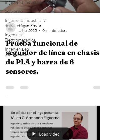
Ingeniería Industrial
Gobierno
Ingeniería Industrial y
de Sistemas
Miguel Piedra
14 jul 2025
0 min de lectura
Ingeniería
Electromecánica
Prueba funcional de
Ingeniería en
seguidor de línea en chasis
computación
de PLA y barra de 6
sensores.
Load video