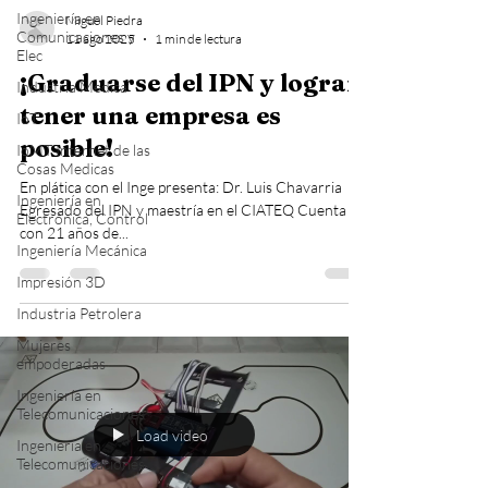
Ingeniería en
Miguel Piedra
Comunicaciones y
11 ago 2025
1 min de lectura
Elec
¡Graduarse del IPN y lograr
Industria Medica
tener una empresa es
IoT
posible!
IoMT Internet de las
Cosas Medicas
En plática con el Inge presenta: Dr. Luis Chavarria
Ingeniería en
Egresado del IPN y maestría en el CIATEQ Cuenta
Electrónica, Control
con 21 años de...
Ingeniería Mecánica
Impresión 3D
Industria Petrolera
Mujeres
empoderadas
Ingeniería en
Telecomunicaciones
Load video
Ingeniería en
Telecomunicaciones