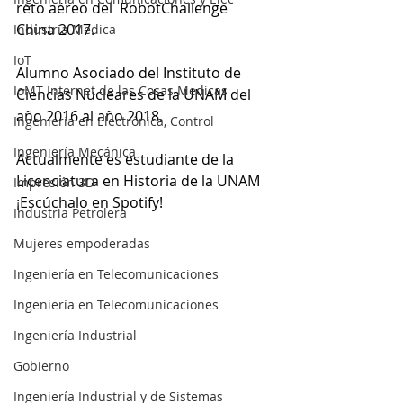
reto aéreo del  RobotChallenge 
China 2017.  
Industria Medica
IoT
Alumno Asociado del Instituto de 
IoMT Internet de las Cosas Medicas
Ciencias Nucleares de la UNAM del 
año 2016 al año 2018.  
Ingeniería en Electrónica, Control
Ingeniería Mecánica
Actualmente es estudiante de la 
Licenciatura en Historia de la UNAM
Impresión 3D
¡Escúchalo en Spotify!
Industria Petrolera
Mujeres empoderadas
Ingeniería en Telecomunicaciones
Ingeniería en Telecomunicaciones
Ingeniería Industrial
Gobierno
Ingeniería Industrial y de Sistemas