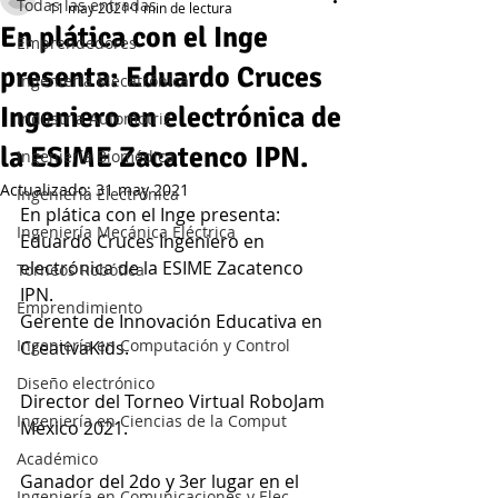
Todas las entradas
11 may 2021
1 min de lectura
En plática con el Inge
Emprendedores
presenta: Eduardo Cruces
Ingeniería Mecatrónica
Ingeniero en electrónica de
Industria Automotriz
la ESIME Zacatenco IPN.
Ingeniería Biomédica
Actualizado:
31 may 2021
Ingeniería Electrónica
En plática con el Inge presenta: 
Ingeniería Mecánica Eléctrica
Eduardo Cruces Ingeniero en 
electrónica de la ESIME Zacatenco 
Torneos Robótica
IPN.  
Emprendimiento
Gerente de Innovación Educativa en 
Ingeniería en Computación y Control
CreativaKids.  
Diseño electrónico
Director del Torneo Virtual RoboJam 
Ingeniería en Ciencias de la Comput
México 2021.  
Académico
Ganador del 2do y 3er lugar en el 
Ingeniería en Comunicaciones y Elec