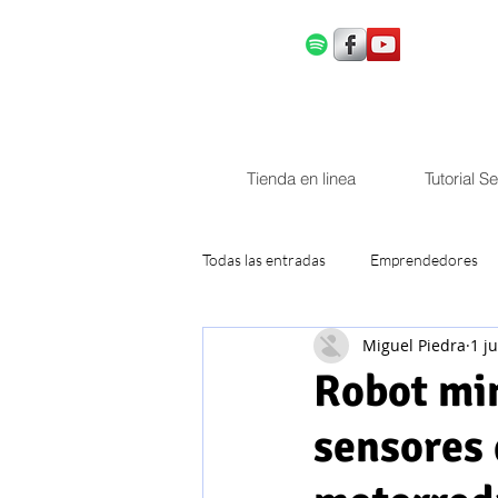
Tienda en linea
Tutorial S
Todas las entradas
Emprendedores
Miguel Piedra
1 ju
Ingeniería Electrónica
Ingenierí
Robot mi
sensores 
Ingeniería en Computación y Control