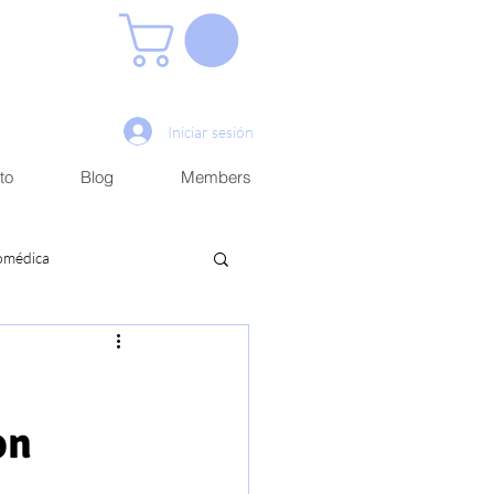
Iniciar sesión
to
Blog
Members
iomédica
on
Académico