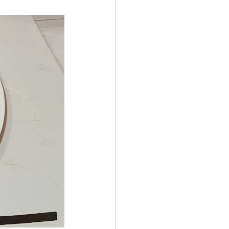
s
Mujeres empoderadas
erno