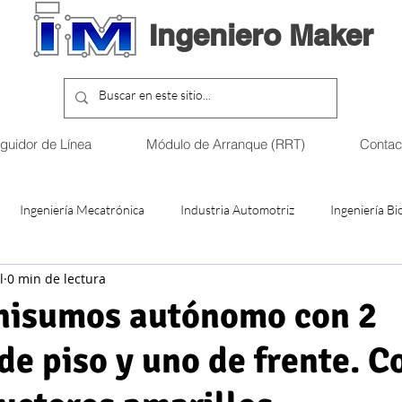
Ingeniero Maker
eguidor de Línea
Módulo de Arranque (RRT)
Contac
Ingeniería Mecatrónica
Industria Automotriz
Ingeniería B
l
0 min de lectura
a Mecánica Eléctrica
Torneos Robótica
Emprendimiento
nisumos autónomo con 2
de piso y uno de frente. C
Diseño electrónico
Ingeniería en Ciencias de la Comput