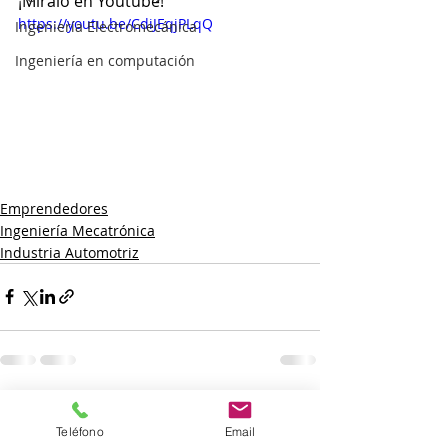
¡Míralo en Youtube!
https://youtu.be/CdiJEqjPLqQ
Ingeniería Electromecánica
Ingeniería en computación
Emprendedores
Ingeniería Mecatrónica
Industria Automotriz
Entradas recientes
Ver todo
Teléfono
Email