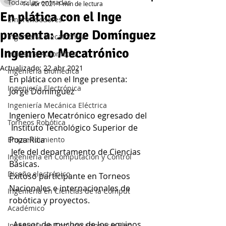
Todas las entradas
14 abr 2021
1 min de lectura
En plática con el Inge
Emprendedores
presenta: Jorge Domínguez
Ingeniería Mecatrónica
Ingeniero Mecatrónico
Industria Automotriz
Actualizado:
22 abr 2021
Ingeniería Biomédica
En plática con el Inge presenta:           
Ingeniería Electrónica
Jorge Domínguez   
Ingeniería Mecánica Eléctrica
Ingeniero Mecatrónico egresado del  
Torneos Robótica
 Instituto Tecnológico Superior de 
Poza Rica     
Emprendimiento
 Jefe del departamento de Ciencias 
Ingeniería en Computación y Control
Básicas.    
Diseño electrónico
Exitoso participante en Torneos 
Nacionales e internacionales de 
Ingeniería en Ciencias de la Comput
robótica y proyectos. 
Académico
  Asesor de muchos de los equipos 
Ingeniería en Comunicaciones y Elec