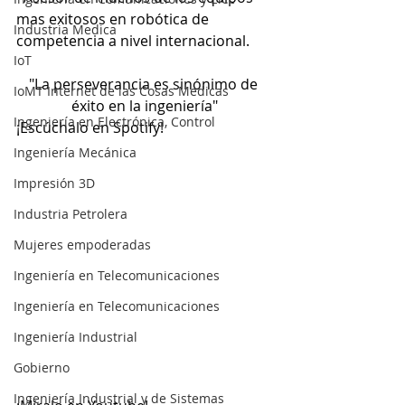
mas exitosos en robótica de    
Industria Medica
competencia a nivel internacional.  
IoT
"La perseverancia es sinónimo de 
IoMT Internet de las Cosas Medicas
éxito en la ingeniería"
Ingeniería en Electrónica, Control
¡Escúchalo en Spotify!
Ingeniería Mecánica
Impresión 3D
Industria Petrolera
Mujeres empoderadas
Ingeniería en Telecomunicaciones
Ingeniería en Telecomunicaciones
Ingeniería Industrial
Gobierno
Ingeniería Industrial y de Sistemas