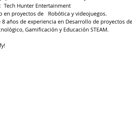
  Tech Hunter Entertainment   
Industria Medica
IoT
IoMT Internet de las Cosas Medica
 en proyectos de   Robótica y videojuegos.  
 8 años de experiencia en Desarrollo de proyectos de
cnológico, Gamificación y Educación STEAM.
Ingeniería Mecánica
Impresión 3D
Industria Petrolera
fy!
Ingeniería en Telecomunicaciones
Ingeniería Industrial
Gobi
Ingeniería Electromecánica
Ingeniería en computación
!