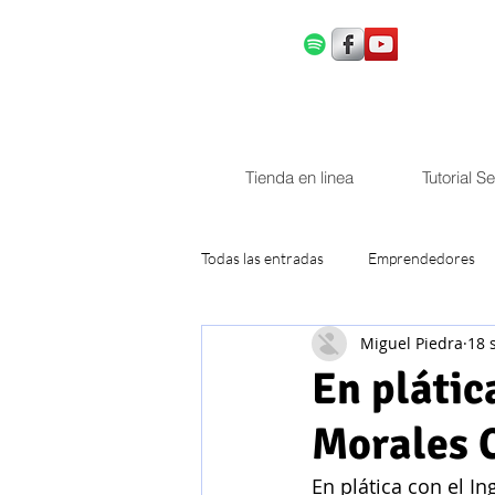
Tienda en linea
Tutorial S
Todas las entradas
Emprendedores
Miguel Piedra
18 
Ingeniería Electrónica
Ingenierí
En plátic
Morales 
Ingeniería en Computación y Control
En plática con el In