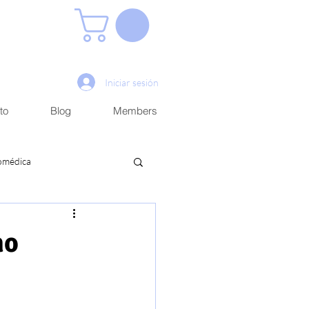
Iniciar sesión
to
Blog
Members
iomédica
no
Académico