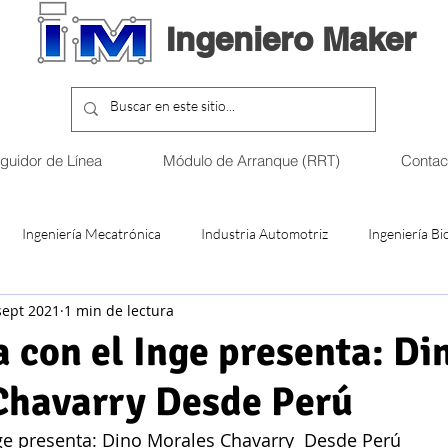
Ingeniero Maker
eguidor de Línea
Módulo de Arranque (RRT)
Contac
Ingeniería Mecatrónica
Industria Automotriz
Ingeniería B
sept 2021
1 min de lectura
a Mecánica Eléctrica
Torneos Robótica
Emprendimiento
a con el Inge presenta: Di
Chavarry Desde Perú
Diseño electrónico
Ingeniería en Ciencias de la Comput
ge presenta: Dino Morales Chavarry  Desde Perú       