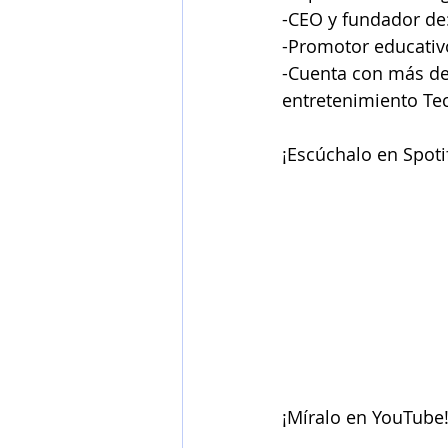
-CEO y fundador de:
Ingeniería en Comunicaciones y Elec
-Promotor educativo
-Cuenta con más de
entretenimiento Te
Ingeniería en Electrónica, Control
¡Escúchalo en Spoti
Ingeniería en Telecomunicaciones
Ingeniería Industrial y de Sistemas
¡Míralo en YouTube