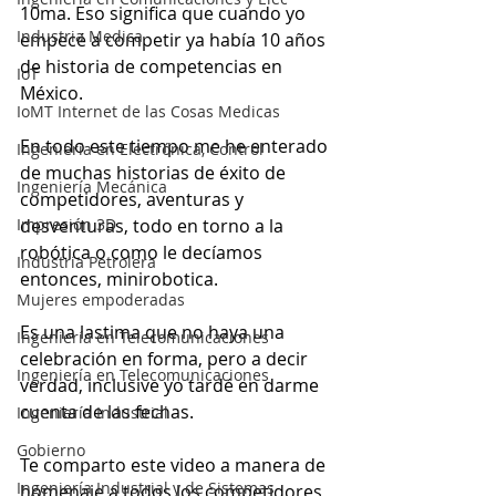
10ma. Eso significa que cuando yo 
Industria Medica
empecé a competir ya había 10 años 
de historia de competencias en 
IoT
México.
IoMT Internet de las Cosas Medicas
En todo este tiempo me he enterado 
Ingeniería en Electrónica, Control
de muchas historias de éxito de 
Ingeniería Mecánica
competidores, aventuras y 
Impresión 3D
desventuras, todo en torno a la 
robótica o como le decíamos 
Industria Petrolera
entonces, minirobotica.
Mujeres empoderadas
Es una lastima que no haya una 
Ingeniería en Telecomunicaciones
celebración en forma, pero a decir 
Ingeniería en Telecomunicaciones
verdad, inclusive yo tardé en darme 
cuenta de las fechas.
Ingeniería Industrial
Gobierno
Te comparto este video a manera de 
Ingeniería Industrial y de Sistemas
homenaje a todos los competidores 