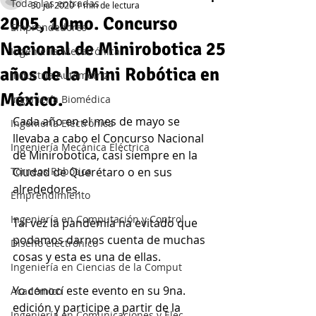
Todas las entradas
30 jul 2020
1 min de lectura
2005, 10mo. Concurso
Emprendedores
Nacional de Minirobotica 25
Ingeniería Mecatrónica
años de la Mini Robótica en
Industria Automotriz
México.
Ingeniería Biomédica
Cada año en el mes de mayo se 
Ingeniería Electrónica
llevaba a cabo el Concurso Nacional 
Ingeniería Mecánica Eléctrica
de Minirobotica, casi siempre en la 
Torneos Robótica
Ciudad de Querétaro o en sus 
alrededores.
Emprendimiento
Ingeniería en Computación y Control
Tal vez la pandemia ha evitado que 
podamos darnos cuenta de muchas 
Diseño electrónico
cosas y esta es una de ellas.
Ingeniería en Ciencias de la Comput
Yo conocí este evento en su 9na. 
Académico
edición y participe a partir de la 
Ingeniería en Comunicaciones y Elec